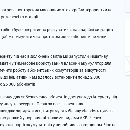
 загроза повторення масованих атак країни-терористки на
ромережі та станції.
трібно було оперативно реагувати як на аварійні ситуації в
, щоб мінімізувати час, протягом якого абоненти не мали
рнету під час відключень світла ми запустили ініціативу
надати у тимчасове користування власний акумулятор для
ечити роботу абонентських комутаторів за відсутності
ь до ініціативи, нам вдалось встановити понад 2 000
 25 000 абонентів.
шення для забезпечення абонентів доступом до інтернету під
су часу та ресурсів. Перш за все — закупівля
 швидше заряджатись, витримують більшу кількість циклів
чно довший у порівнянні з іншими видами АКБ. Через
вували партії акумуляторів у виробника за кордоном. Час на