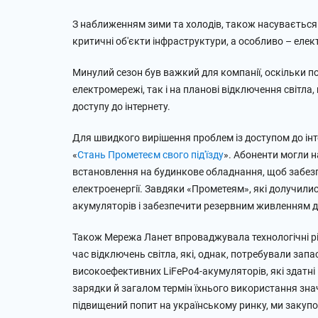
З наближенням зими та холодів, також насувається
критичні об'єкти інфраструктури, а особливо – елект
Минулий сезон був важкий для компанії, оскільки по
електромережі, так і на планові відключення світла
доступу до інтернету.
Для швидкого вирішення проблем із доступом до інте
«
Стань Прометеєм свого під'їзду
». Абоненти могли 
встановлення на будинкове обладнання, щоб забезп
електроенергії. Завдяки «Прометеям», які долучилис
акумуляторів і забезпечити резервним живленням до
Також Мережа Ланет впроваджувала технологічні рі
час відключень світла, які, однак, потребували запа
високоефективних LiFePo4-акумуляторів, які здатні
зарядки й загалом термін їхнього використання зна
підвищений попит на українському ринку, ми закупо