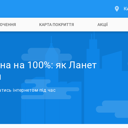
К
ЮЧЕННЯ
КАРТА ПОКРИТТЯ
АКЦІЇ
а на 100%: як Ланет
и
тись інтернетом під час