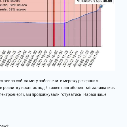
оставила собі за мету забезпечити мережу резервним
в розвитку воєнних подій кожен наш абонент міг залишатись
електроенергії, ми продовжували готуватись. Наразі наше
режі: