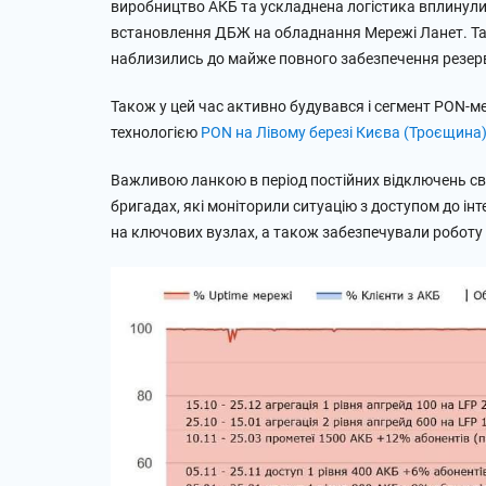
виробництво АКБ та ускладнена логістика вплинули н
встановлення ДБЖ на обладнання Мережі Ланет. Та п
наблизились до майже повного забезпечення резе
Також у цей час активно будувався і сегмент PON-м
технологією
PON на Лівому березі Києва (Троєщина
Важливою ланкою в період постійних відключень світ
бригадах, які моніторили ситуацію з доступом до і
на ключових вузлах, а також забезпечували роботу