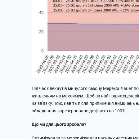
Під час блекаутів минулого сезону Мережа Ланет п
живленням на максимум. Щоб за найгірших сценарії
на зв'язку. Тож, навіть після припинення вимкнень 
обладнання зарезервовано де-факто на 100%.
Що ми для цього зробили?
Оптимізували та модернізували пасивну частину ме