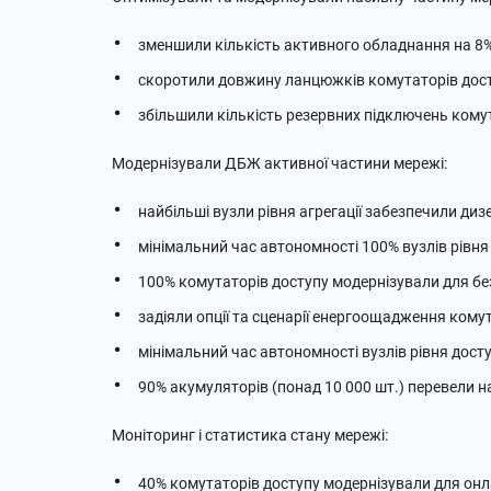
зменшили кількість активного обладнання на 8% 
скоротили довжину ланцюжків комутаторів досту
збільшили кількість резервних підключень комут
Модернізували ДБЖ активної частини мережі:
найбільші вузли рівня агрегації забезпечили ди
мінімальний час автономності 100% вузлів рівня 
100% комутаторів доступу модернізували для бе
задіяли опції та сценарії енергоощадження комут
мінімальний час автономності вузлів рівня досту
90% акумуляторів (понад 10 000 шт.) перевели н
Моніторинг і статистика стану мережі:
40% комутаторів доступу модернізували для онл