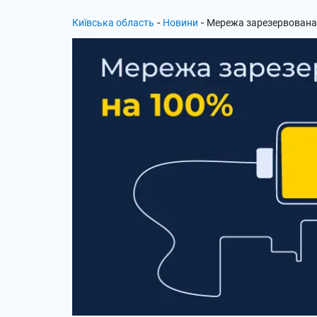
-
-
Київська область
Новини
Мережа зарезервована 