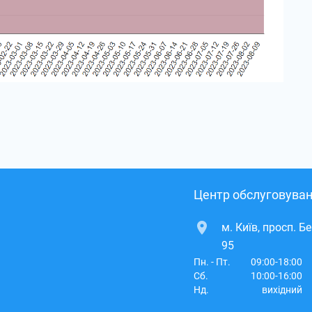
Центр обслуговуван
м. Київ, просп. Б
95
Пн. - Пт.
09:00-18:00
Сб.
10:00-16:00
Нд.
вихідний