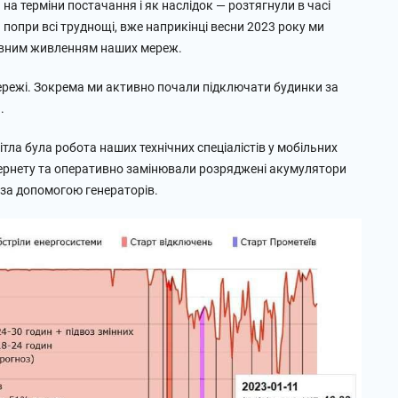
а терміни постачання і як наслідок — розтягнули в часі
опри всі труднощі, вже наприкінці весни 2023 року ми
рвним живленням наших мереж.
ережі. Зокрема ми активно почали підключати будинки за
)
.
ла була робота наших технічних спеціалістів у мобільних
нтернету та оперативно замінювали розряджені акумулятори
 за допомогою генераторів.