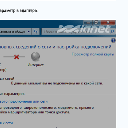
параметрів адаптера
.