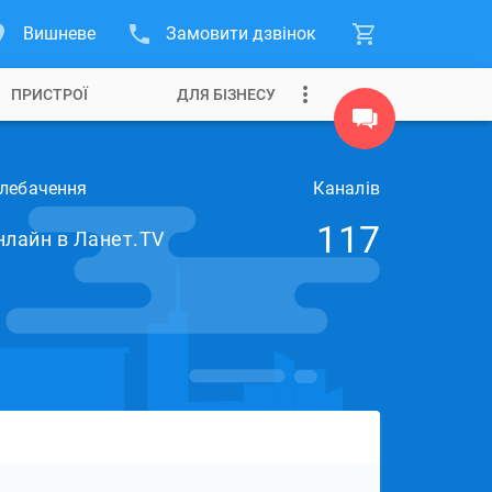
Вишневе
Замовити дзвінок
ПРИСТРОЇ
ДЛЯ БІЗНЕСУ
лебачення
Каналів
117
нлайн в Ланет.TV