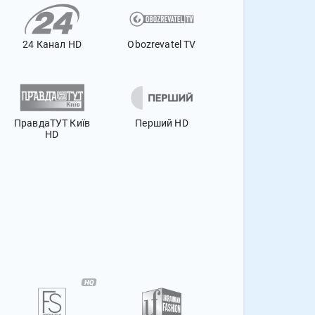
24 Канал HD
Obozrevatel TV
ПравдаТУТ Київ
Перший HD
HD