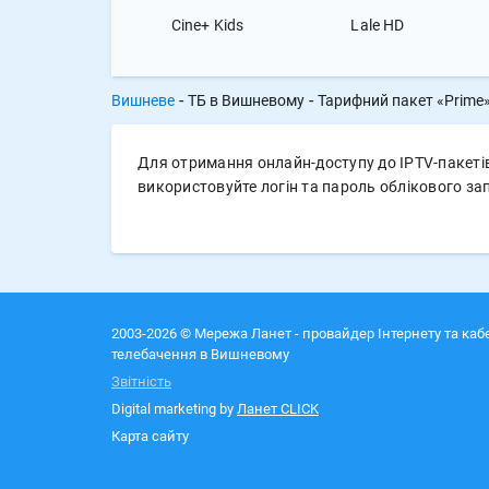
Cine+ Kids
Lale HD
-
-
Вишневе
ТБ в Вишневому
Тарифний пакет «Prime
Для отримання онлайн-доступу до IPTV-пакетів
використовуйте логін та пароль облікового за
2003-2026 © Мережа Ланет - провайдер Інтернету та каб
телебачення в Вишневому
Звітність
Digital marketing by
Ланет CLICK
Карта сайту