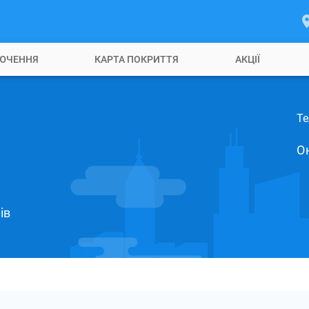
ЮЧЕННЯ
КАРТА ПОКРИТТЯ
АКЦІЇ
Те
О
ів