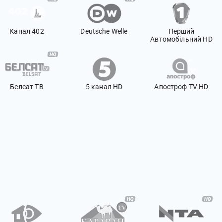
Канал 402
Deutsche Welle
Перший
Автомобільний HD
Белсат ТВ
5 канал HD
Апостроф TV HD