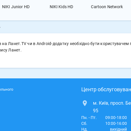
NIKI Junior HD
NIKI Kids HD
Cartoon Network
»
 на Ланет.TV чи в Android-додатку необхідно бути користувачем 
пису Ланет.
Центр обслуговуван
ельного
м. Київ, просп. Б
95
Пн. - Пт.
09:00-18:00
Сб.
10:00-16:00
Нд.
вихідний