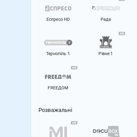
Еспресо HD
Рада
Тернопіль 1
Рівне 1
FREEДOM
Розважальні