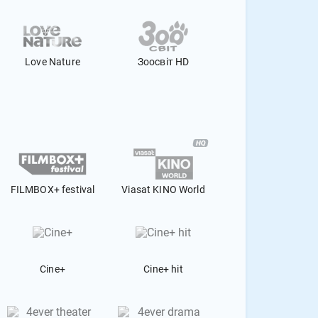
Love Nature
Зоосвіт HD
FILMBOX+ festival
Viasat KINO World
Cine+
Cine+ hit