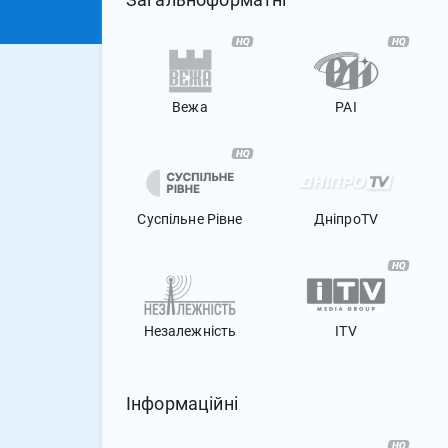
Вежа
РАІ
Суспільне Рівне
ДніпроTV
Незалежність
ITV
Iнформаційні