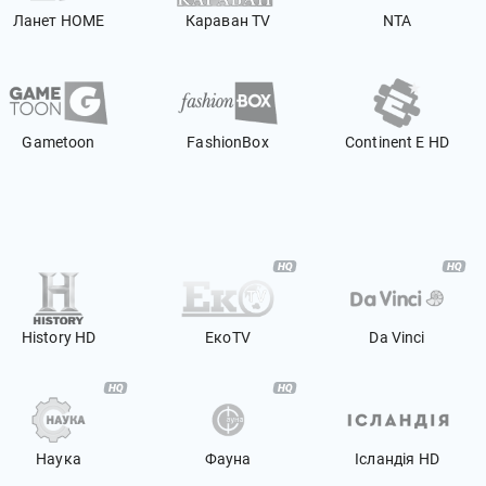
Ланет HOME
Караван TV
NTA
Gametoon
FashionBox
Сontinent E HD
History HD
ЕкоTV
Da Vinci
Наука
Фауна
Ісландія HD