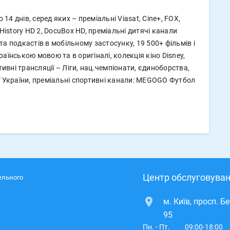
14 днів, серед яких – преміальні Viasat, Cine+, FOX,
, History HD 2, DocuBox HD, преміальні дитячі канали
 та подкастів в мобільному застосунку, 19 500+ фільмів і
країнською мовою та в оригіналі, колекція кіно Disney,
тивні трансляції – Ліги, нац.чемпіонати, єдиноборства,
ної України, преміальні спортивні канали: MEGOGO Футбол
Центр обслуговуван
ельного
м. Київ, просп. Б
95
Пн. - Пт.
09:00-18:00