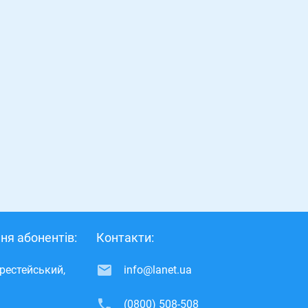
ня абонентів:
Контакти:
ерестейський,
info@lanet.ua
(0800) 508-508