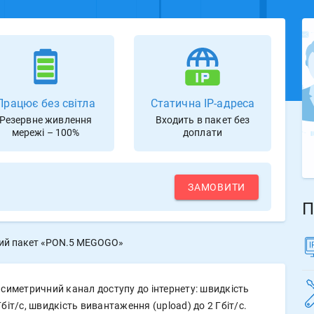
Працює без світла
Статична IP-адреса
Резервне живлення
Входить в пакет без
мережі – 100%
доплати
ЗАМОВИТИ
П
ий пакет «PON.5 MEGOGO»
иметричний канал доступу до інтернету: швидкість
біт/с, швидкість вивантаження (upload) до 2 Гбіт/с.