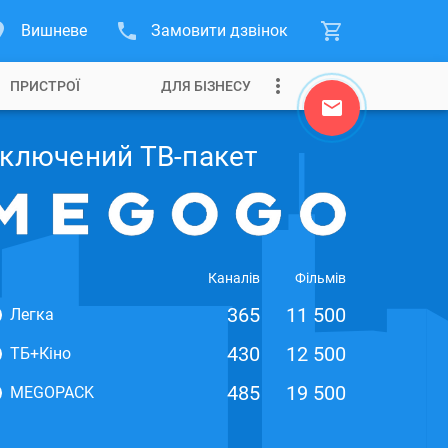
Вишневе
Замовити дзвінок
ПРИСТРОЇ
ДЛЯ БІЗНЕСУ
ключений ТВ-пакет
Каналів
Фільмів
365
11 500
Легка
430
12 500
ТБ+Кіно
485
19 500
MEGOPACK