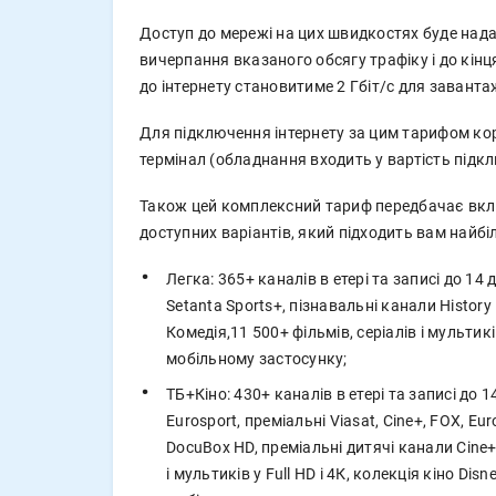
Доступ до мережі на цих швидкостях буде нада
вичерпання вказаного обсягу трафіку і до кін
до інтернету становитиме 2 Гбіт/с для завант
Для підключення інтернету за цим тарифом ко
термінал (обладнання входить у вартість підк
Також цей комплексний тариф передбачає вкл
доступних варіантів, який підходить вам найбі
Легка: 365+ каналів в етері та записі до 14 
Setanta Sports+, пізнавальні канали History 
Комедія,11 500+ фільмів, серіалів і мультиків
мобільному застосунку;
ТБ+Кіно: 430+ каналів в етері та записі до 1
Eurosport, преміальні Viasat, Cine+, FOX, Euro
DocuBox HD, преміальні дитячі канали Cine+ 
і мультиків у Full HD і 4К, колекція кіно Dis