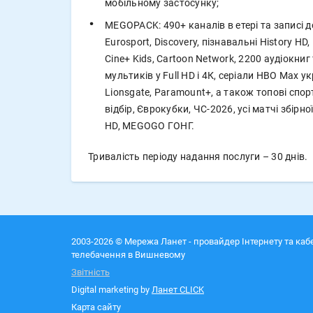
мобільному застосунку;
MEGOPACK: 490+ каналів в етері та записі до 
Eurosport, Discovery, пізнавальні History HD
Cine+ Kids, Cartoon Network, 2200 аудіокниг
мультиків у Full HD і 4К, серіали НВО Max у
Lionsgate, Paramount+, а також топові спор
відбір, Єврокубки, ЧС-2026, усі матчі збір
HD, MEGOGO ГОНГ.
Тривалість періоду надання послуги – 30 днів.
2003-2026 © Мережа Ланет - провайдер Інтернету та каб
телебачення в Вишневому
Звітність
Digital marketing by
Ланет CLICK
Карта сайту