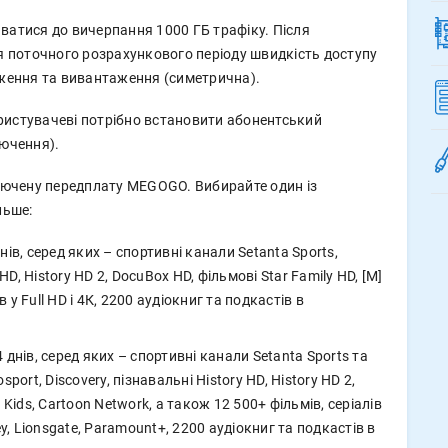
ватися до вичерпання 1000 ГБ трафіку. Після
ця поточного розрахункового періоду швидкість доступу
аження та вивантаження (симетрична).
ристувачеві потрібно встановити абонентський
лючення).
ючену передплату MEGOGO. Вибирайте один із
льше:
днів, серед яких – спортивні канали Setanta Sports,
HD, History HD 2, DocuBox HD, фільмові Star Family HD, [М]
 у Full HD і 4К, 2200 аудіокниг та подкастів в
4 днів, серед яких – спортивні канали Setanta Sports та
sport, Discovery, пізнавальні History HD, History HD 2,
Kids, Cartoon Network, а також 12 500+ фільмів, серіалів
ney, Lionsgate, Paramount+, 2200 аудіокниг та подкастів в