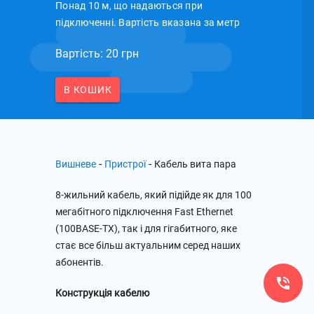
Понад 10 м, що надаються при
підключенні. Вартість вказана за метр
Вартість: 20 грн
В КОШИК
-
-
Вишневе
Пристрої
Кабель вита пара
8-жильний кабель, який підійде як для 100
мегабітного підключення Fast Ethernet
(100BASE-TX), так і для гігабитного, яке
стає все більш актуальним серед наших
абонентів.
Конструкція кабелю