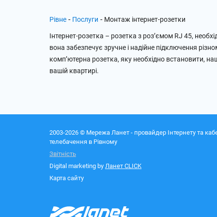
-
-
Рівне
Послуги
Монтаж інтернет-розетки
Інтернет-розетка – розетка з роз’ємом RJ 45, необх
вона забезпечує зручне і надійне підключення різн
комп’ютерна розетка, яку необхідно встановити, наші
вашій квартирі.
2003-2026 © Мережа Ланет - провайдер Інтернету та каб
телебачення в Рівному
Звітність
Digital marketing by
Ланет CLICK
Карта сайту