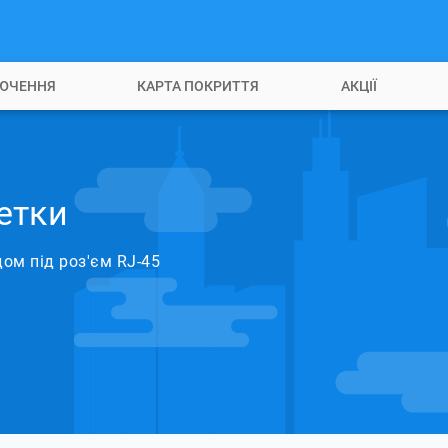
ЮЧЕННЯ
КАРТА ПОКРИТТЯ
АКЦІЇ
етки
ом під роз'єм RJ-45