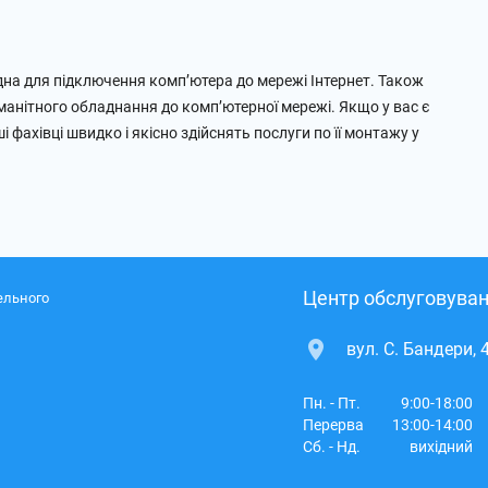
ідна для підключення комп’ютера до мережі Інтернет. Також
оманітного обладнання до комп’ютерної мережі. Якщо у вас є
 фахівці швидко і якісно здійснять послуги по її монтажу у
Центр обслуговуван
ельного
вул. С. Бандери, 
Пн. - Пт.
9:00-18:00
Перерва
13:00-14:00
Сб. - Нд.
вихідний