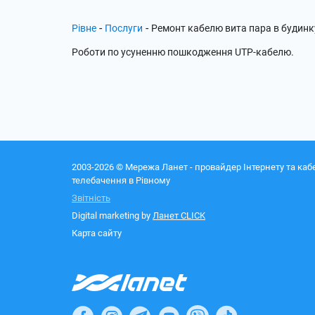
-
-
Рівне
Послуги
Ремонт кабелю вита пара в будинк
Роботи по усуненню пошкодження UTP-кабелю.
2003-2026 © Мережа Ланет - провайдер Інтернету та каб
телебачення в Рівному
Звітність
Digital marketing by
Ланет CLICK
Карта сайту