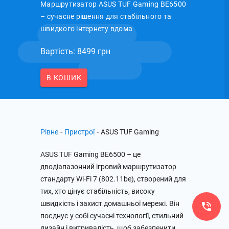
Маршрутизатор ASUS TUF Gaming BE6500
– сучасне рішення для стабільного та
швидкого інтернету вдома
Вартість: 8499 грн
В КОШИК
-
-
Рівне
Пристрої
ASUS TUF Gaming
ASUS TUF Gaming BE6500 – це
дводіапазонний ігровий маршрутизатор
стандарту Wi-Fi 7 (802.11be), створений для
тих, хто цінує стабільність, високу
швидкість і захист домашньої мережі. Він
поєднує у собі сучасні технології, стильний
дизайн і витривалість, щоб забезпечити