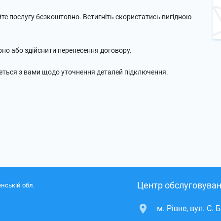
е послугу безкоштовно. Встигніть скористатись вигідною
но або здійснити перенесення договору.
жеться з вами щодо уточнення деталей підключення.
Центр обслуговуван
нській обл.
м. Рівне, вул. С. 