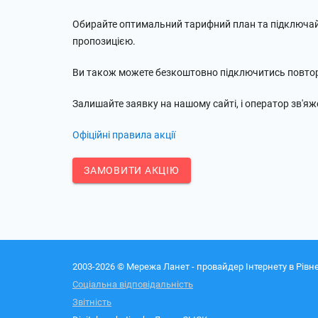
Обирайте оптимальний тарифний план та підключайт
пропозицією.
Ви також можете безкоштовно підключитись повтор
Залишайте заявку на нашому сайті, і оператор зв'я
Офіційні правила акції
ЗАМОВИТИ АКЦІЮ
2003-2026 © Мережа Ланет - провайдер Інтернету в Рівне
Соціальна відповідальність
Звітність