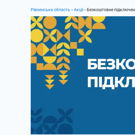
-
-
Рівненська область
Акції
Безкоштовне підключе