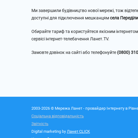
Ми завершили будівництво нової мережі, тож відтеп
доступні для підключення мешканцям
села Переділ
Обирайте тариф та користуйтеся якісним інтернетом
сервісі інтернет-телебачення Ланет.TV.
Замовте дзвінок на сайті або телефонуйте
(0800) 31
2003-2026 © Мережа Ланет - провайдер Інтернету в Рівне
Соціальна відповідальність
Звітність
Digital marketing by
Ланет CLICK