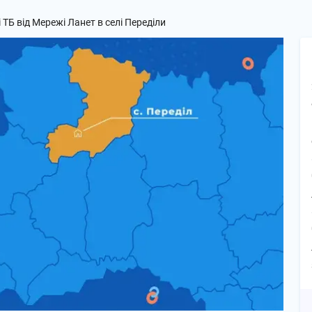
 ТБ від Мережі Ланет в селі Переділи