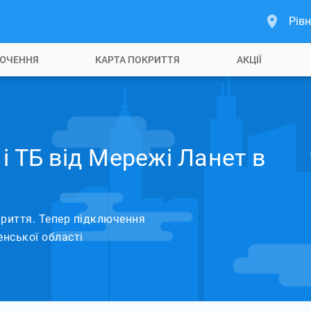
Рівн
ЮЧЕННЯ
КАРТА ПОКРИТТЯ
АКЦІЇ
і ТБ від Мережі Ланет в
риття. Тепер підключення
енської області