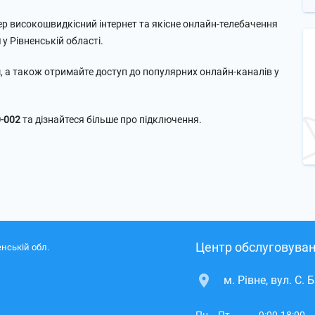
ер високошвидкісний інтернет та якісне онлайн-телебачення
и
у Рівненській області.
, а також отримайте доступ до популярних онлайн-каналів у
0-002
та дізнайтеся більше про підключення.
Центр обслуговуван
нській обл.
м. Рівне, вул. С. 
Пн. - Пт.
9:00-18:00