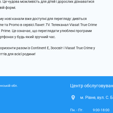
у. Це чудова можливість для дітей і дорослих дізнаватися
вій формі.
у нові канали вже доступні для перегляду: дивіться
me та Promo в сервісі Ланет.TV. Телеканал Viasat True Crime
х Prime. Це означає, що переглядати улюблені програми
ртфонах у будь-який зручний час.
изонти разом із Continent E, Зоосвіт і Viasat True Crime у
тів для всієї родини!
Центр обслуговуван
нській обл.
м. Рівне, вул. С. 
Пн. - Пт.
9:00-18:00