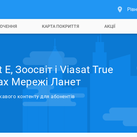
Рівн
ЮЧЕННЯ
КАРТА ПОКРИТТЯ
АКЦІЇ
E, Зоосвіт і Viasat True
тах Мережі Ланет
кавого контенту для абонентів