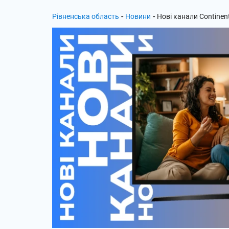
-
-
Рівненська область
Новини
Нові канали Continent