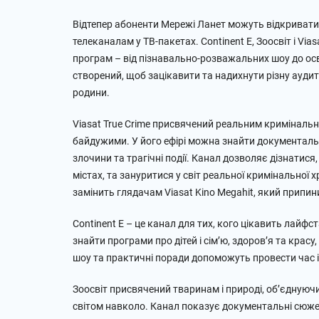
Відтепер абоненти Мережі Ланет можуть відкривати
телеканалам у ТВ-пакетах. Continent E, Зоосвіт і Vi
програм – від пізнавально-розважальних шоу до осв
створений, щоб зацікавити та надихнути різну аудит
родини.
Viasat True Crime присвячений реальним кримінальн
байдужими. У його ефірі можна знайти документальні
злочини та трагічні події. Канал дозволяє дізнатися
містах, та зануритися у світ реальної кримінальної х
замінить глядачам Viasat Kino Megahit, який припи
Continent E – це канал для тих, кого цікавить лайфста
знайти програми про дітей і сім’ю, здоров’я та красу
шоу та практичні поради допоможуть провести час і
Зоосвіт присвячений тваринам і природі, об’єднуючи 
світом навколо. Канал показує документальні сюже