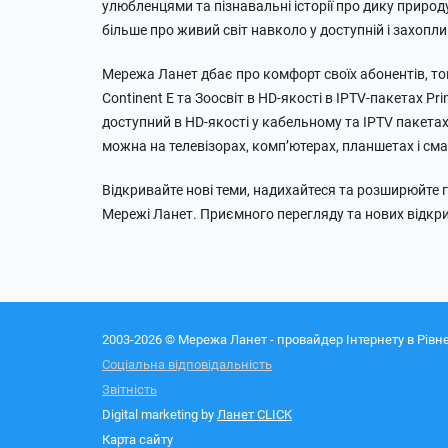
улюбленцями та пізнавальні історії про дику природ
більше про живий світ навколо у доступній і захопли
Мережа Ланет дбає про комфорт своїх абонентів, том
Continent E та Зоосвіт в HD-якості в IPTV-пакетах Pri
доступний в HD-якості у кабельному та IPTV пакета
можна на телевізорах, комп’ютерах, планшетах і сма
Відкривайте нові теми, надихайтеся та розширюйте гор
Мережі Ланет. Приємного перегляду та нових відкрит
2003-2026 © Мережа Ланет - провайдер Інтернету в Рівне
Соціальна відповідальність
Звітність
Digital marketing by
Ланет CLICK
Карта сайту