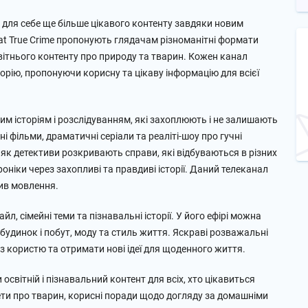
 для себе ще більше цікавого контенту завдяки новим
asat True Crime пропонують глядачам різноманітні формати
ітнього контенту про природу та тварин. Кожен канал
орію, пропонуючи корисну та цікаву інформацію для всієї
им історіям і розслідуванням, які захоплюють і не залишають
 фільми, драматичні серіали та реаліті-шоу про гучні
, як детективи розкривають справи, які відбуваються в різних
роніки через захопливі та правдиві історії. Даний телеканал
нив мовлення.
йл, сімейні теми та пізнавальні історії. У його ефірі можна
, будинок і побут, моду та стиль життя. Яскраві розважальні
з користю та отримати нові ідеї для щоденного життя.
освітній і пізнавальний контент для всіх, хто цікавиться
ти про тварин, корисні поради щодо догляду за домашніми