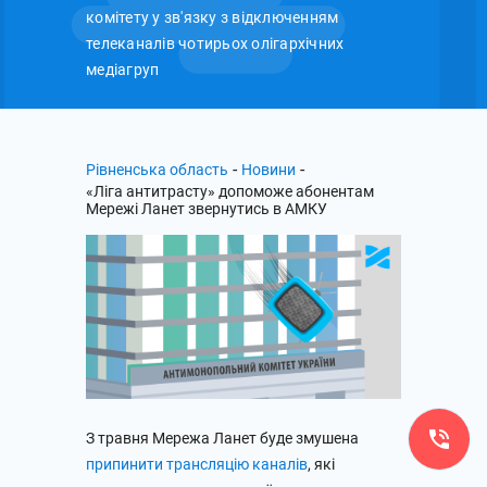
комітету у зв'язку з відключенням
телеканалів чотирьох олігархічних
медіагруп
-
-
Рівненська область
Новини
«Ліга антитрасту» допоможе абонентам
Мережі Ланет звернутись в АМКУ
З травня Мережа Ланет буде змушена
припинити трансляцію каналів
, які