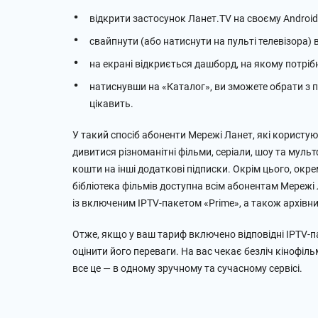
відкрити застосунок Ланет.TV на своєму Android
свайпнути (або натиснути на пульті телевізора) 
на екрані відкриється дашборд, на якому потрі
натиснувши на «Каталог», ви зможете обрати з 
цікавить.
У такий спосіб абоненти Мережі Ланет, які користую
дивитися різноманітні фільми, серіали, шоу та муль
кошти на інші додаткові підписки. Окрім цього, ок
бібліотека фільмів доступна всім абонентам Мережі
із включеним IPTV-пакетом «Prime», а також архівн
Отже, якщо у ваш тариф включено відповідні IPTV-п
оцінити його переваги. На вас чекає безліч кінофільм
все це — в одному зручному та сучасному сервісі.