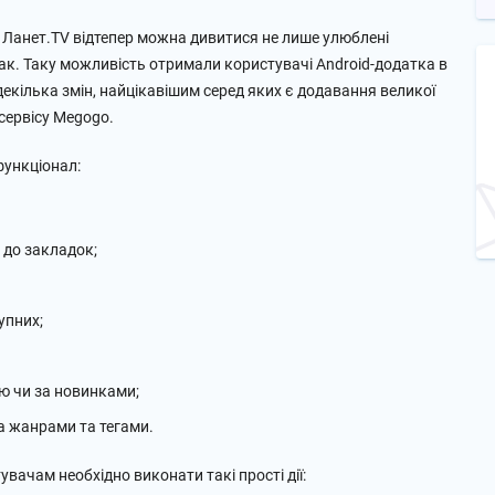
 Ланет.TV відтепер можна дивитися не лише улюблені
мак. Таку можливість отримали користувачі Android-додатка в
 декілька змін, найцікавішим серед яких є додавання великої
асервісу Megogo.
функціонал:
 до закладок;
упних;
ю чи за новинками;
за жанрами та тегами.
вачам необхідно виконати такі прості дії: