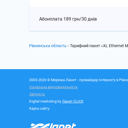
Абонплата
189 грн/30 днів
-
Рівненська область
Тарифний пакет «XL Ethernet 
2003-2026 © Мережа Ланет - провайдер Інтернету в Рівне
Соціальна відповідальність
Звітність
Digital marketing by
Ланет CLICK
Карта сайту