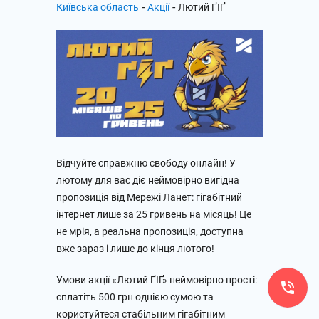
-
-
Київська область
Акції
Лютий ҐІҐ
Відчуйте справжню свободу онлайн! У
лютому для вас діє неймовірно вигідна
пропозиція від Мережі Ланет: гігабітний
інтернет лише за 25 гривень на місяць! Це
не мрія, а реальна пропозиція, доступна
вже зараз і лише до кінця лютого!
Умови акції «Лютий ҐІҐ» неймовірно прості:
сплатіть 500 грн однією сумою та
користуйтеся стабільним гігабітним