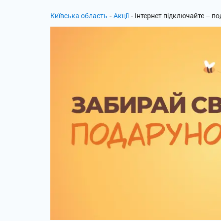
-
-
Київська область
Акції
Інтернет підключайте – п