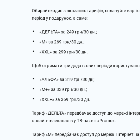
Обирайте один з вказаних тарифів, сплачуйте варт
період у подарунок, а саме:
«ДЕЛЬТА» за 249 грн/30 дн.;
«M» за 269 грн/30 дн.;
«XXL» за 299 грн/30 дн.
Щоб отримати три додаткових періоди користування 
«АЛЬФА» за 319 грн/30 дн;
«M+» за 339 грн/30 дн.;
«XXL+» за 369 грн/30 дн.
Тариф «ДЕЛЬТА» передбачає доступ до мережі Інтерн
онлайн-телеканалів у ТВ-пакеті «Promo».
Тариф «M» передбачає доступ до мережі Інтернет на 