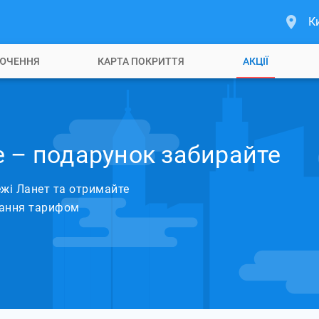
К
ЮЧЕННЯ
КАРТА ПОКРИТТЯ
АКЦІЇ
е – подарунок забирайте
жі Ланет та отримайте
вання тарифом