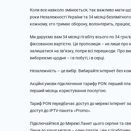
Коли все навколо змінюється, так важливо мати щос
роки Незалежності України та 34 місяці безлімітного
кожному, хто тримає оборону, волонтерить, працює,
Ми даруємо вам 34 місяці гігабіту всього по 34 грн
фіксованою вартістю. Ця пропозиція – не лише про 
залишатися на звʼязку, попри всі перешкоди. Про виб
виборюємо щодня – і в побуті, і в серці.
Незалежність – це вибір. Вибирайте інтернет без ком
Акційні умови підключення тарифу PON: перший платі
перший місяць користування послугою.
Тариф PON передбачає доступ до мережі Інтернет за
доступ до IPTV-пакета «Promo».
Підключайтеся до Мережі Ланет цього серпня та свя
Лише до кінця місяця – один платіж, і ви з гігабітн