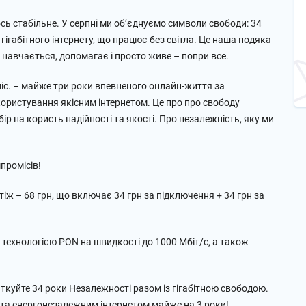
ь стабільне. У серпні ми обʼєднуємо символи свободи: 34
 гігабітного інтернету, що працює без світла. Це наша подяка
 навчається, допомагає і просто живе – попри все.
/міс. – майже три роки впевненого онлайн-життя за
користування якісним інтернетом. Це про про свободу
ір на користь надійності та якості. Про незалежність, яку ми
промісів!
ж – 68 грн, що включає 34 грн за підключення + 34 грн за
 технологією PON на швидкості до 1000 Мбіт/с, а також
ткуйте 34 роки Незалежності разом із гігабітною свободою.
им та енергонезалежним інтернетом майже на 3 роки!