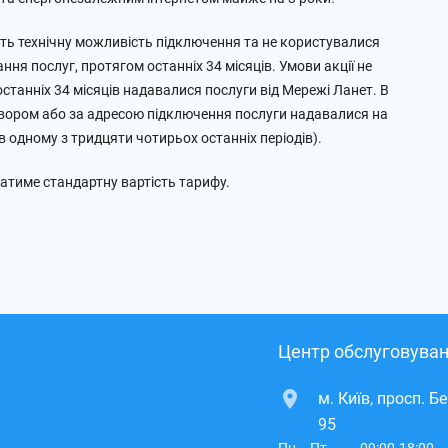
ають технічну можливість підключення та не користувалися
ння послуг, протягом останніх 34 місяців. Умови акції не
танніх 34 місяців надавалися послуги від Мережі Ланет. В
говором або за адресою підключення послуги надавалися на
в одному з тридцяти чотирьох останніх періодів).
ватиме стандартну вартість тарифу.
Центр обслуговуван
м. Київ, просп. Б
95
Пн. - Пт.
09:00-18:00