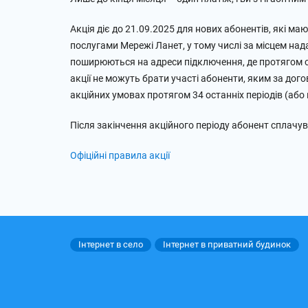
Акція діє до 21.09.2025 для нових абонентів, які м
послугами Мережі Ланет, у тому числі за місцем нада
поширюються на адреси підключення, де протягом ос
акції не можуть брати участі абоненти, яким за до
акційних умовах протягом 34 останніх періодів (або 
Після закінчення акційного періоду абонент сплачу
Офіційні правила акції
Інтернет в село
Інтернет в приватний будинок