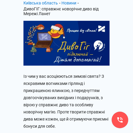
-
-
Київська область
Новини
ДивоГІГ: справжнє новорічне диво від
Мережі Ланет
Із чим у вас асоціюються зимові свята? З
яскравими вогниками гірлянд і
прикрашеною ялинкою, з передчуттям
довгоочікуваних вихідних і подарунків, з
вірою у справжнє диво та особливу
новорічну магію. Проте творити справжні
дива може кожен, ще й отримуючи приємні
бонуси для себе.