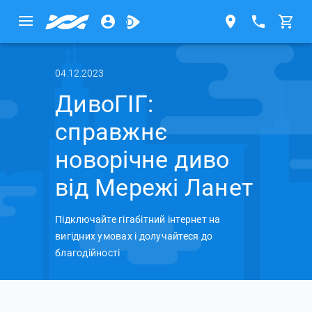
04.12.2023
ДивоГІГ:
справжнє
новорічне диво
від Мережі Ланет
Підключайте гігабітний інтернет на
вигідних умовах і долучайтеся до
благодійності