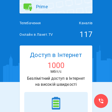
Prime
Телебачення
Каналів
117
Онлайн в Ланет.TV
Доступ в Інтернет
1000
Мбіт/с
Безлімітний доступ в Інтернет
на високій швидкості