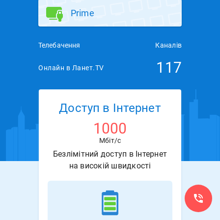
Prime
Телебачення
Каналів
117
Онлайн в Ланет.TV
Доступ в Інтернет
1000
Мбіт/с
Безлімітний доступ в Інтернет
на високій швидкості