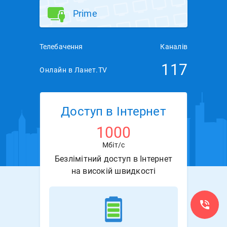
Prime
Телебачення
Каналів
117
Онлайн в Ланет.TV
Доступ в Інтернет
1000
Мбіт/с
Безлімітний доступ в Інтернет
на високій швидкості