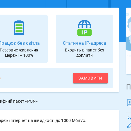
Працює без світла
Статична IP-адреса
Резервне живлення
Входить в пакет без
мережі – 100%
доплати
)
ЗАМОВИТИ
П
ифний пакет «PON»
ежі Інтернет на швидкості до 1000 Мбіт/с.