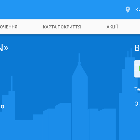
К
ЮЧЕННЯ
КАРТА ПОКРИТТЯ
АКЦІЇ
N»
В
Те
О
но