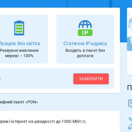
Працює без світла
Статична IP-адреса
Резервне живлення
Входить в пакет без
мережі – 100%
доплати
)
ЗАМОВИТИ
П
ифний пакет «PON»
ежі Інтернет на швидкості до 1000 Мбіт/с.