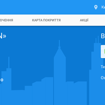
К
ЮЧЕННЯ
КАРТА ПОКРИТТЯ
АКЦІЇ
N»
В
Те
О
но