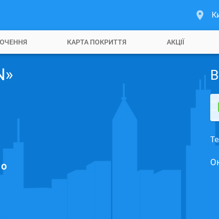
К
ЮЧЕННЯ
КАРТА ПОКРИТТЯ
АКЦІЇ
N»
В
Те
О
но