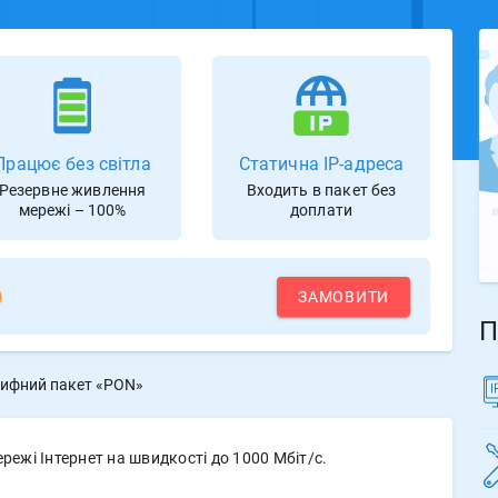
Працює без світла
Статична IP-адреса
Резервне живлення
Входить в пакет без
мережі – 100%
доплати
)
ЗАМОВИТИ
П
ифний пакет «PON»
ежі Інтернет на швидкості до 1000 Мбіт/с.