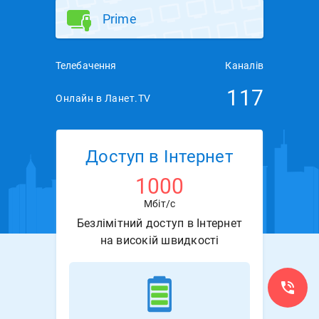
Prime
Телебачення
Каналів
117
Онлайн в Ланет.TV
Доступ в Інтернет
1000
Мбіт/с
Безлімітний доступ в Інтернет
на високій швидкості