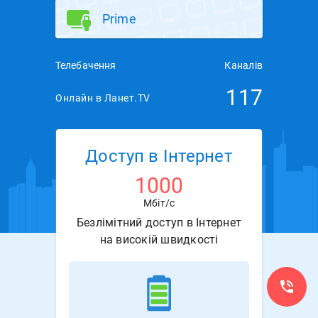
Prime
Телебачення
Каналів
117
Онлайн в Ланет.TV
Доступ в Інтернет
1000
Мбіт/с
Безлімітний доступ в Інтернет
на високій швидкості