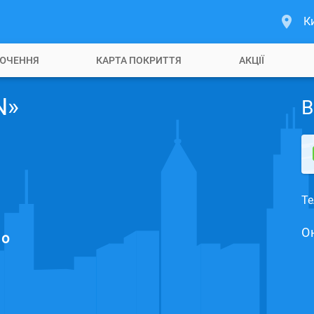
К
ЮЧЕННЯ
КАРТА ПОКРИТТЯ
АКЦІЇ
N»
В
Те
О
но