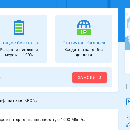
Працює без світла
Статична IP-адреса
Резервне живлення
Входить в пакет без
мережі – 100%
доплати
)
ЗАМОВИТИ
П
ифний пакет «PON»
ежі Інтернет на швидкості до 1000 Мбіт/с.