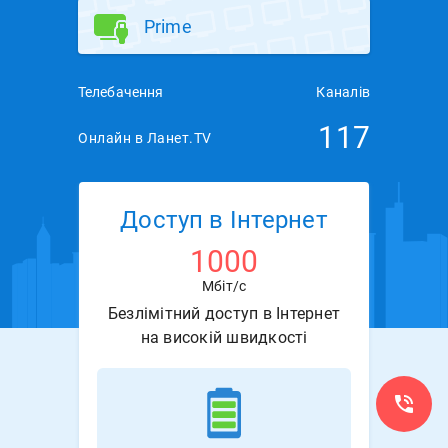
Prime
Телебачення
Каналів
117
Онлайн в Ланет.TV
Доступ в Інтернет
1000
Мбіт/с
Безлімітний доступ в Інтернет
на високій швидкості