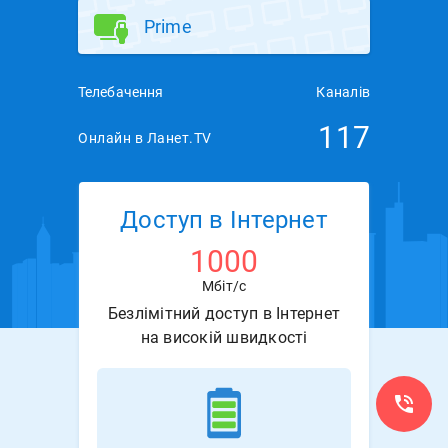
Prime
Телебачення
Каналів
117
Онлайн в Ланет.TV
Доступ в Інтернет
1000
Мбіт/с
Безлімітний доступ в Інтернет
на високій швидкості