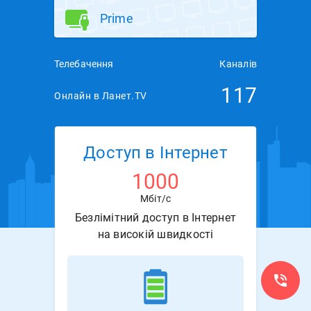
Prime
Телебачення
Каналів
117
Онлайн в Ланет.TV
Доступ в Інтернет
1000
Мбіт/с
Безлімітний доступ в Інтернет
на високій швидкості