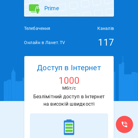
Prime
Телебачення
Каналів
117
Онлайн в Ланет.TV
Доступ в Інтернет
1000
Мбіт/с
Безлімітний доступ в Інтернет
на високій швидкості