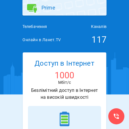
Prime
Телебачення
Каналів
117
Онлайн в Ланет.TV
Доступ в Інтернет
1000
Мбіт/с
Безлімітний доступ в Інтернет
на високій швидкості