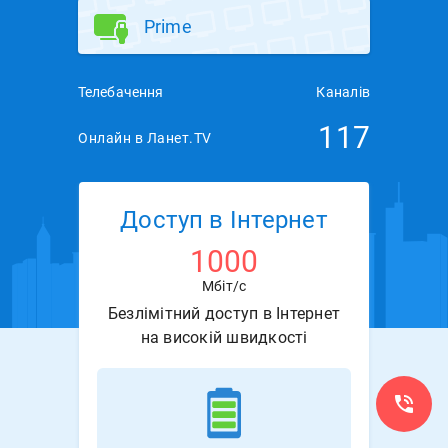
Prime
Телебачення
Каналів
117
Онлайн в Ланет.TV
Доступ в Інтернет
1000
Мбіт/с
Безлімітний доступ в Інтернет
на високій швидкості