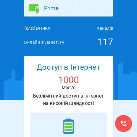
Prime
Телебачення
Каналів
117
Онлайн в Ланет.TV
Доступ в Інтернет
1000
Мбіт/с
Безлімітний доступ в Інтернет
на високій швидкості