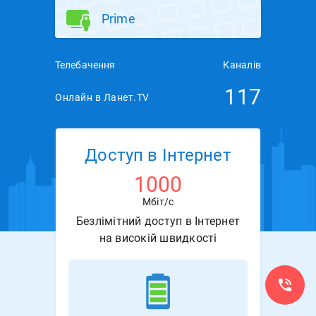
Prime
Телебачення
Каналів
117
Онлайн в Ланет.TV
Доступ в Інтернет
1000
Мбіт/с
Безлімітний доступ в Інтернет
на високій швидкості