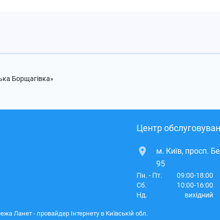
ька Борщагівка»
Центр обслуговуван
м. Київ, просп. Б
95
Пн. - Пт.
09:00-18:00
Сб.
10:00-16:00
Нд.
вихідний
ежа Ланет - провайдер Інтернету в Київській обл.