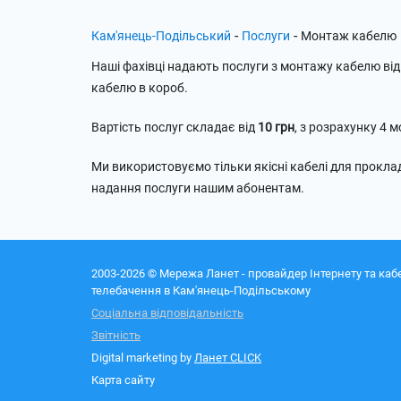
-
-
Кам'янець-Подільський
Послуги
Монтаж кабелю
Наші фахівці надають послуги з монтажу кабелю ві
кабелю в короб.
Вартість послуг складає від
10 грн
, з розрахунку 4 
Ми використовуємо тільки якісні кабелі для прокла
надання послуги нашим абонентам.
2003-2026 © Мережа Ланет - провайдер Інтернету та каб
телебачення в Кам'янець-Подільському
Соціальна відповідальність
Звітність
Digital marketing by
Ланет CLICK
Карта сайту