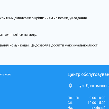
дкритими ділянками з кріпленням кліпсами, укладання
монтажні кліпси на метр.
дання комунікацій. Це дозволяє досягти максимальної якості
Центр обслуговуван
ельного
вул. Драгоманова
Пн. - Пт.
9:00-18:00
Сб.
10:00-15:00
Нд.
вихідний