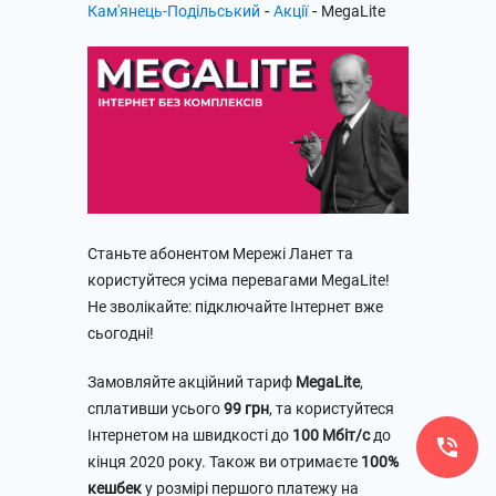
-
-
Кам'янець-Подільський
Акції
MegaLite
Станьте абонентом Мережі Ланет та
користуйтеся усіма перевагами MegaLite!
Не зволікайте: підключайте Інтернет вже
сьогодні!
Замовляйте акційний тариф
MegaLite
,
сплативши усього
99 грн
, та користуйтеся
Інтернетом на швидкості до
100 Мбіт/с
до
кінця 2020 року. Також ви отримаєте
100%
кешбек
у розмірі першого платежу на