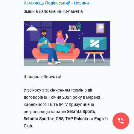
-
-
Кам'янець-Подільський
Новини
Зміни в наповненні ТВ-пакетів
Шановні абоненти!
У зв'язку з закінченням термінів дії
договорів із 1 січня 2024 року в мережі
кабельного ТБ та IPTV призупинена
ретрансляція каналів
Setanta Sports
,
Setanta Sports+
,
CBS
,
TVP Polonia
та
English
Club
.