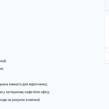
ції;
ня;
нана кімната для відпочинку;
іни у затишному кафе біля офісу;
ходи за рахунок компанії;