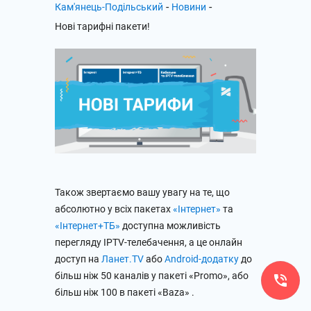
-
-
Кам'янець-Подільський
Новини
Нові тарифні пакети!
Також звертаємо вашу увагу на те, що
абсолютно у всіх пакетах
«Інтернет»
та
«Інтернет+ТБ»
доступна можливість
перегляду IPTV-телебачення, а це онлайн
доступ на
Ланет.TV
або
Android-додатку
до
більш ніж 50 каналів у пакеті «Promo», або
більш ніж 100 в пакеті «Baza» .