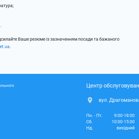
ратура;
.
адсилайте Ваше резюме із зазначенням посади та бажаного
et.ua
.
Центр обслуговуван
ельного
вул. Драгоманова
Пн. - Пт.
9:00-18:00
Сб.
10:00-15:00
Нд.
вихідний