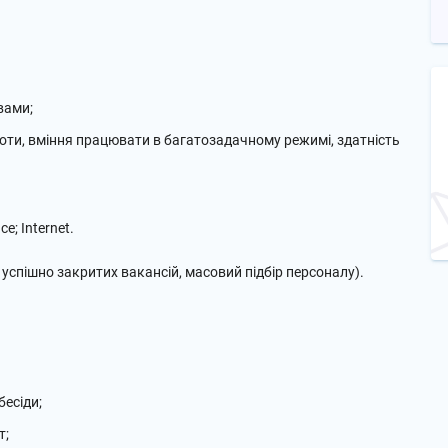
вами;
оботи, вміння працювати в багатозадачному режимі, здатність
e; Internet.
 успішно закритих вакансій, масовий підбір персоналу).
бесіди;
т;