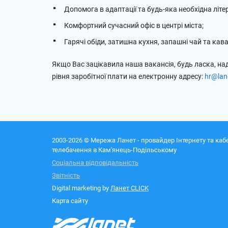
Допомога в адаптації та будь-яка необхідна літе
Комфортний сучасний офіс в центрі міста;
Гарячі обіди, затишна кухня, запашні чай та кава
Якщо Вас зацікавила наша вакансія, будь ласка, н
рівня заробітної плати на електронну адресу:
hr@lan
2003-2026 © Мережа Ланет - провайдер Інтернету та каб
телебачення в Кам'янець-Подільському
Соціальна відповідальність
Звітність
Digital marketing by
Ланет CLICK
Карта сайту