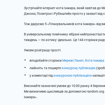
Зустрічайте інтернет-кота Інжира, який завітав до
Джонні, Позитрон і Рубінштейн просто у захваті від 
Тож даруємо 5 «Планувальників кота Інжира» від в
В універсальному помічнику зібрані найпухнастіші 
тиждень — по котику: ідеально. Це 144 сторінки радо
Умови розіграшу прості:
вподобайте сторінки
Мережі Ланет
,
Кота Інжира
лайкніть та поширте
конкурсну публікацію
(зробі
у коментарі під
конкурсною публікацією
напишіть
Виконайте зазначені умови до 10:00 ранку 4 березня
Ми визначимо щасливців за допомогою random.org.
Інжира».