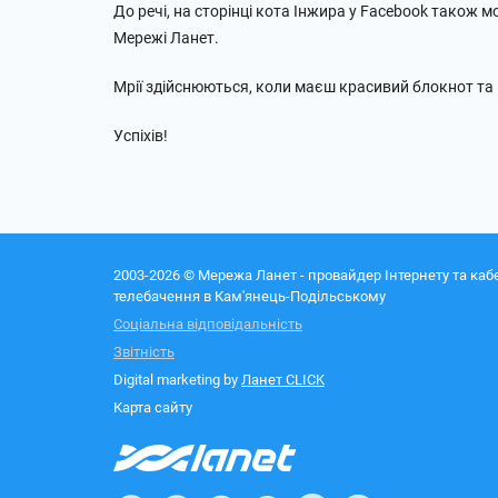
До речі, на сторінці кота Інжира у Facebook також 
Мережі Ланет.
Мрії здійснюються, коли маєш красивий блокнот та 
Успіхів!
2003-2026 © Мережа Ланет - провайдер Інтернету та каб
телебачення в Кам'янець-Подільському
Соціальна відповідальність
Звітність
Digital marketing by
Ланет CLICK
Карта сайту