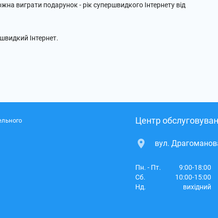
можна виграти подарунок - рік супершвидкого Інтернету від
швидкий Інтернет.
Центр обслуговуван
ельного
вул. Драгоманова
Пн. - Пт.
9:00-18:00
Сб.
10:00-15:00
Нд.
вихідний