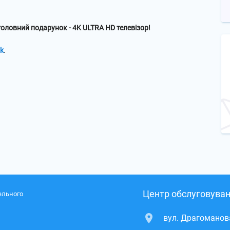
головний подарунок - 4K ULTRA HD телевізор!
k
.
Центр обслуговуван
ельного
вул. Драгоманова