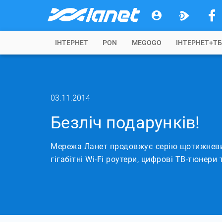
IНТЕРНЕТ
PON
MEGOGO
ІНТЕРНЕТ+Т
03.11.2014
Безліч подарунків!
Мережа Ланет продовжує серію щотижневи
гігабітні Wi-Fi роутери, цифрові ТВ-тюнери 