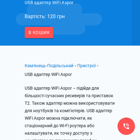
USB адаптер WiFi Aspor
Вартість: 120 грн
В КОШИК
-
-
Кам'янець-Подільський
Пристрої
USB адаптер WiFi Aspor
USB адаптер WiFi Aspor – підійде для
більшості сучасних ресиверів та приставок
T2. Також адаптер можна використовувати
для ноутбуків та комп'ютерів. USB адаптер
WiFi Aspor можна підключити, як
стаціонарний до Wi-Fi роутера або
налаштувати, як точку доступу з