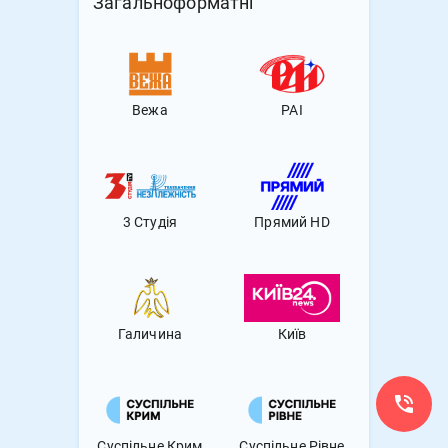
Загальноформатнi
Вежа
РАІ
3 Студія
Прямий HD
Галичина
Київ
Суспільне Крим
Суспільне Рівне