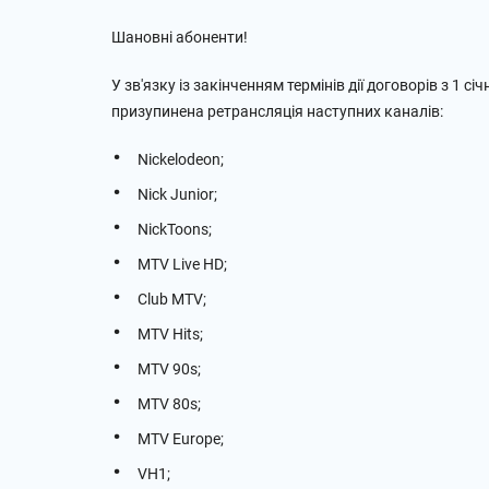
Шановні абоненти!
У зв'язку із закінченням термінів дії договорів з 1 
призупинена ретрансляція наступних каналів:
Nickelodeon;
Nick Junior;
NickToons;
MTV Live HD;
Club MTV;
MTV Hits;
MTV 90s;
MTV 80s;
MTV Europe;
VH1;