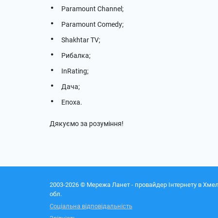
Paramount Channel;
Paramount Comedy;
Shakhtar TV;
Рибалка;
InRating;
Дача;
Епоха.
Дякуємо за розуміння!
2003-2026 © Мережа Ланет - провайдер Інтернету в Хме
обл.
Соціальна відповідальність