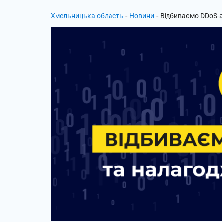
-
-
Хмельницька область
Новини
Відбиваємо DDoS-а