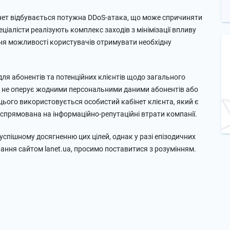
анет відбувається потужна DDoS-атака, що може спричиняти
ціалісти реалізують комплекс заходів з мінімізації впливу
ння можливості користувачів отримувати необхідну
ля абонентів та потенційних клієнтів щодо загального
ін не оперує жодними персональними даними абонентів або
цього використовується особистий кабінет клієнта, який є
спрямована на інформаційно-репутаційні втрати компанії.
спішному досягненню цих цілей, однак у разі епізодичних
ання сайтом lanet.ua, просимо поставитися з розумінням.