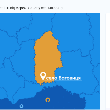
т і ТБ від Мережі Ланет у селі Баговиця