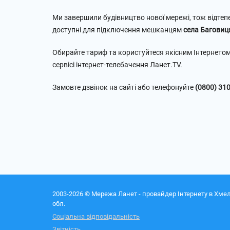
Ми завершили будівництво нової мережі, тож відтеп
доступні для підключення мешканцям
села Баговиц
Обирайте тариф та користуйтеся якісним Інтернетом
сервісі інтернет-телебачення Ланет.TV.
Замовте дзвінок на сайті або телефонуйте
(0800) 31
2003-2026 © Мережа Ланет - провайдер Інтернету в Хме
обл.
Соціальна відповідальність
Звітність