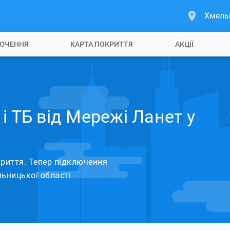
Хмель
ЮЧЕННЯ
КАРТА ПОКРИТТЯ
АКЦІЇ
і ТБ від Мережі Ланет у
риття. Тепер підключення
ьницької області