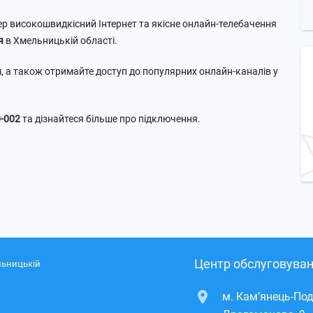
ер високошвидкісний Інтернет та якісне онлайн-телебачення
я
в Хмельницькій області.
, а також отримайте доступ до популярних онлайн-каналів у
0-002
та дізнайтеся більше про підключення.
Центр обслуговуван
льницькій
м. Кам’янець-Под