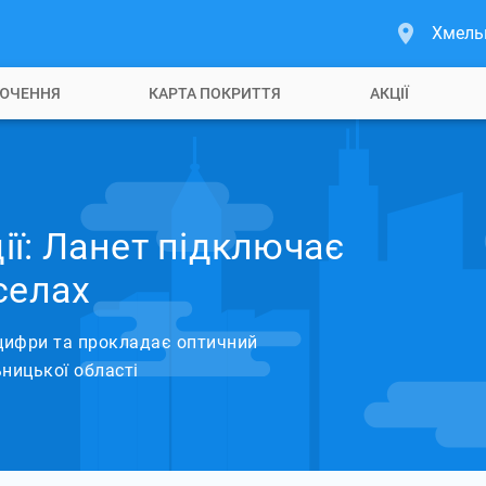
Хмель
ЮЧЕННЯ
КАРТА ПОКРИТТЯ
АКЦІЇ
дії: Ланет підключає
селах
цифри та прокладає оптичний
ьницької області