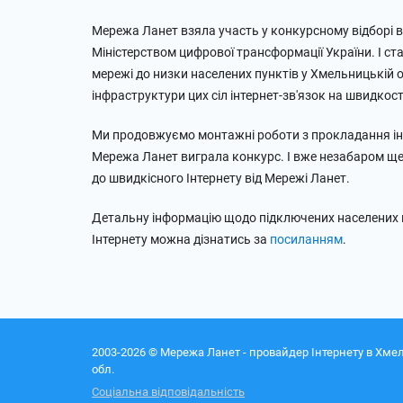
Мережа Ланет взяла участь у конкурсному відборі в
Міністерством цифрової трансформації України. І с
мережі до низки населених пунктів у Хмельницькій о
інфраструктури цих сіл інтернет-зв'язок на швидкост
Ми продовжуємо монтажні роботи з прокладання інт
Мережа Ланет виграла конкурс. І вже незабаром ще 
до швидкісного Інтернету від Мережі Ланет.
Детальну інформацію щодо підключених населених пу
Інтернету можна дізнатись за
посиланням
.
2003-2026 © Мережа Ланет - провайдер Інтернету в Хме
обл.
Соціальна відповідальність