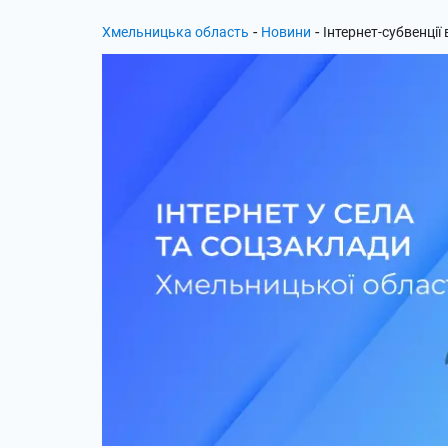
-
-
Хмельницька область
Новини
Інтернет-субвенції 